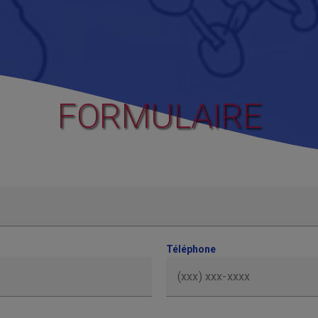
FORMULAIRE
Téléphone
(xxx) xxx-xxxx