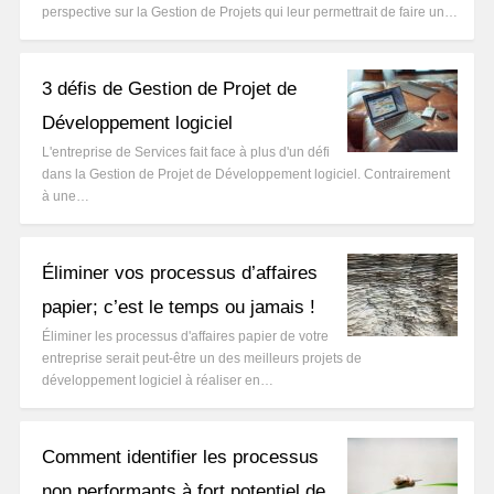
perspective sur la Gestion de Projets qui leur permettrait de faire un…
3 défis de Gestion de Projet de
Développement logiciel
L'entreprise de Services fait face à plus d'un défi
dans la Gestion de Projet de Développement logiciel. Contrairement
à une…
Éliminer vos processus d’affaires
papier; c’est le temps ou jamais !
Éliminer les processus d'affaires papier de votre
entreprise serait peut-être un des meilleurs projets de
développement logiciel à réaliser en…
Comment identifier les processus
non performants à fort potentiel de