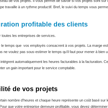
oiseau de vos projets. Il vous permet de savoir si vos projets sont sur
ipe travaille à un rythme productif. Bref, le suivi du temps vous perme
ration profitable des clients
 toutes les entreprises de services.
vre le temps que vos employés consacrent à vos projets. La marge est
Vous ne voulez pas sous-estimer le temps qu’il faut pour mener à bien un
 intègrent automatiquement les heures facturables à la facturation. C
enter un gain important pour le service comptable.
lité de vos projets
tain nombre d’heures et chaque heure représente un coût basé sur l
Pour que votre entreprise demeure profitable, vous devez déterminer