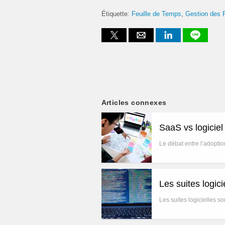
Étiquette:
Feuille de Temps
Gestion des 
Articles connexes
SaaS vs logicie
Le débat entre l’adoptio
Les suites logic
Les suites logicielles 