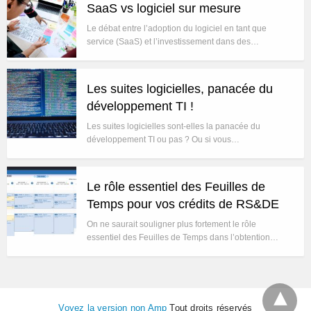
SaaS vs logiciel sur mesure
Le débat entre l’adoption du logiciel en tant que
service (SaaS) et l’investissement dans des…
Les suites logicielles, panacée du
développement TI !
Les suites logicielles sont-elles la panacée du
développement TI ou pas ? Ou si vous…
Le rôle essentiel des Feuilles de
Temps pour vos crédits de RS&DE
On ne saurait souligner plus fortement le rôle
essentiel des Feuilles de Temps dans l’obtention…
Voyez la version non Amp
Tout droits réservés