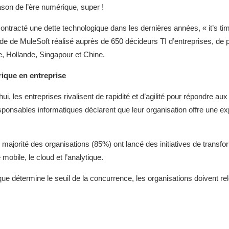
ason de l’ère numérique, super !
 contracté une dette technologique dans les dernières années, « it’s t
tude de MuleSoft réalisé auprès de 650 décideurs TI d’entreprises, de
e, Hollande, Singapour et Chine.
rique en entreprise
, les entreprises rivalisent de rapidité et d’agilité pour répondre au
onsables informatiques déclarent que leur organisation offre une exp
 majorité des organisations (85%) ont lancé des initiatives de trans
mobile, le cloud et l’analytique.
e détermine le seuil de la concurrence, les organisations doivent re