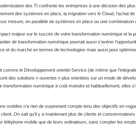
dernisation des TI confronte les entreprises à une décision des plus dif
nement des systèmes en place, la migration vers le Cloud, l’achat de
ur mesure, en parallèle de systèmes en place ou une combinaison d
impact majeur sur le succès de votre transformation numérique et la pro
chantier de transformation numérique pourrait aussi s’avérer l’opportu
ce et du marché en termes de technologies mais aussi pour optimise
tout comme le Développement orienté-Service (de même que l’intégrati
sont des solutions « ouvertes » plus orientées sur un mode de dévelo
de transformation numérique à coût moindre et habituellement, elles 
ns mobiles n’a rien de surprenant compte tenu des objectifs en vogue 
e client. On sait qu’il y a maintenant plus de clients et consommateu
leur téléphone mobile que de leurs ordinateurs, sans compter les emplo