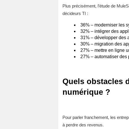
Plus précisément, l’étude de MuleSof
décideurs TI :
36% – moderniser les s
32% – intégrer des app
31% – développer des a
30% – migration des app
27% – mettre en ligne
27% – automatiser des p
Quels obstacles d
numérique ?
Pour parler franchement, les entr
à perdre des revenus.