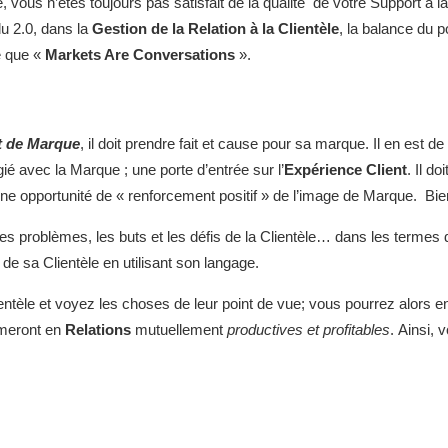
e, vous n’êtes toujours pas satisfait de la qualité de votre Support à la
du 2.0, dans la
Gestion de la Relation à la Clientèle
, la balance du 
e que «
Markets Are Conversations
».
 de Marque
, il doit prendre fait et cause pour sa marque. Il en est de
gié avec la Marque ; une porte d’entrée sur l’
Expérience Client
. Il d
une opportunité de « renforcement positif » de l’image de Marque. Bi
les problèmes, les buts et les défis de la Clientèle… dans les termes de
e sa Clientèle en utilisant son langage.
entèle et voyez les choses de leur point de vue; vous pourrez alors 
rmeront en
Relations
mutuellement
productives et profitables
. Ainsi,