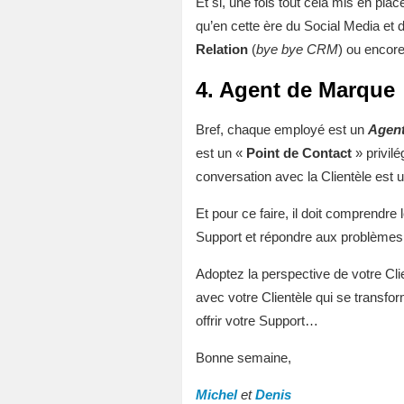
Et si, une fois tout cela mis en plac
qu’en cette ère du Social Media et 
Relation
(
bye bye CRM
) ou encor
4. Agent de Marque
Bref, chaque employé est un
Agent
est un «
Point de Contact
» privilé
conversation avec la Clientèle est 
Et pour ce faire, il doit comprendre 
Support et répondre aux problèmes d
Adoptez la perspective de votre Cli
avec votre Clientèle qui se transfo
offrir votre Support…
Bonne semaine,
Michel
et
Denis