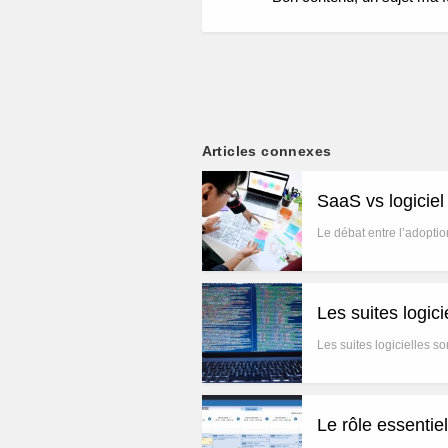
Articles connexes
SaaS vs logicie
Le débat entre l’adoptio
Les suites logic
Les suites logicielles 
Le rôle essenti