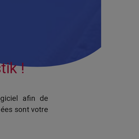
ik !
iciel afin de
nées sont votre