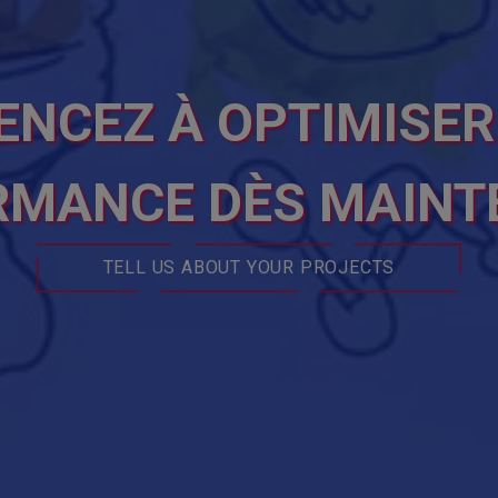
NCEZ À OPTIMISER
MANCE DÈS MAINT
TELL US ABOUT YOUR PROJECTS