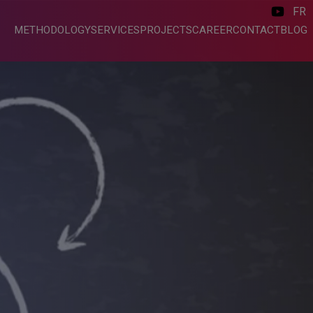
FR
METHODOLOGY
SERVICES
PROJECTS
CAREER
CONTACT
BLOG