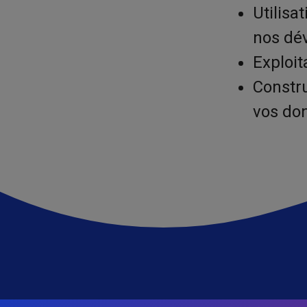
Utilis
nos dé
Exploit
Constru
vos do