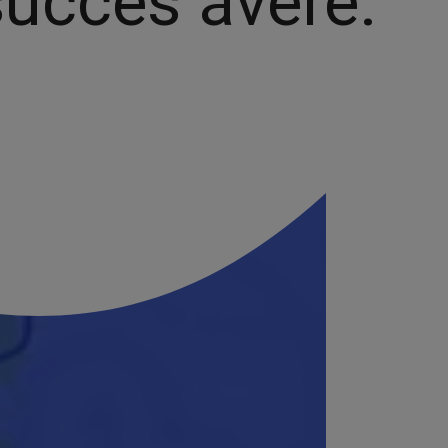
uccès avéré.