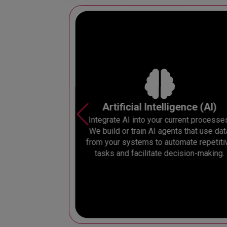
Artificial Intelligence (AI)
mation
Integrate AI into your current processe
uable assets for
We build or train AI agents that use dat
eight in gold, so
from your systems to automate repetiti
f it!
tasks and facilitate decision-making.