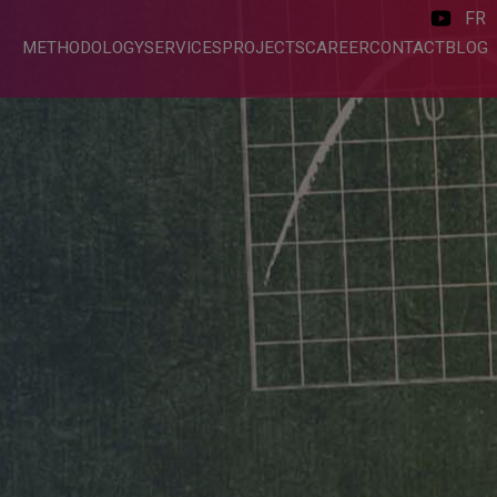
FR
METHODOLOGY
SERVICES
PROJECTS
CAREER
CONTACT
BLOG