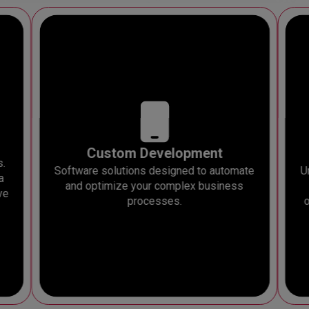
Custom Development
s.
Software solutions designed to automate
U
a
and optimize your complex business
ve
processes.
o