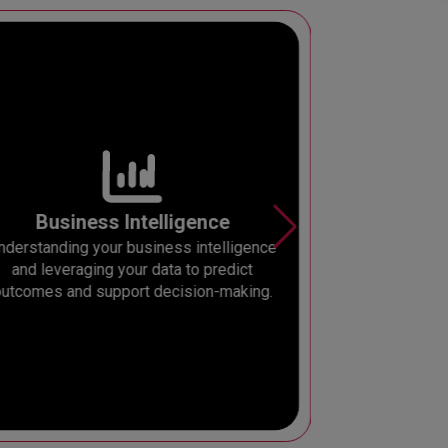
Business Intelligence
nderstanding your business intelligence
Learn how to us
and leveraging your data to predict
save time and
utcomes and support decision-making.