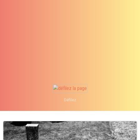
info@analystik.ca
Défilez
1 855 514-2727