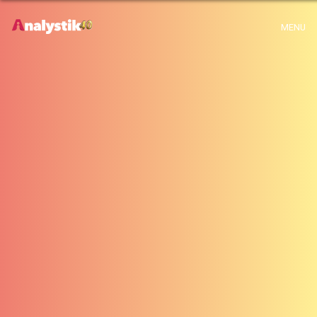
Warning
: Use of undefined constant archive - assumed 'archive' (this will
MENU
throw an Error in a future version of PHP) in
H:\root\home\emalayamm-001\www\analystik\blogue\wp-
content\themes\analystik theme\archive.php
on line
1