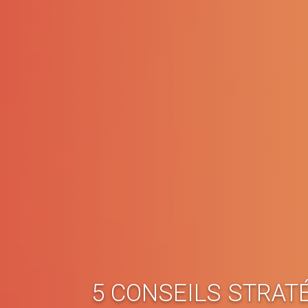
5 CONSEILS STRAT