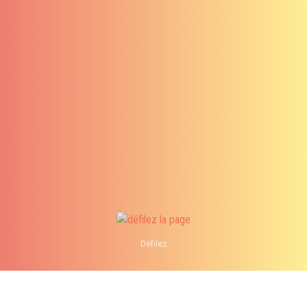
Défilez
info@analystik.ca
1 855 514-2727