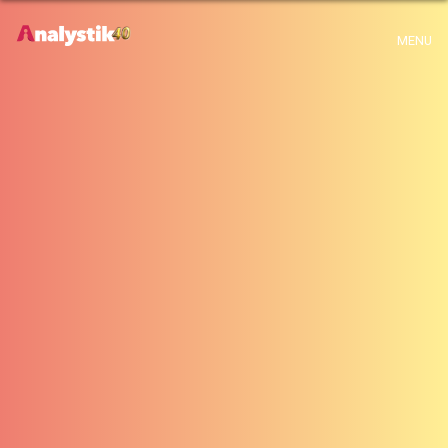
x
MENU