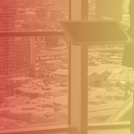
Méthodologie
Carrières
Services
Contact
Clients
English