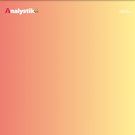
x
Warning
: Use of undefined constant archive - assumed 'archive' (this will
MENU
throw an Error in a future version of PHP) in
H:\root\home\emalayamm-001\www\analystik\blogue\wp-
content\themes\analystik theme\archive.php
on line
1