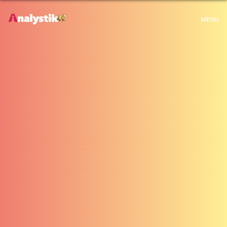
x
Warning
: Use of undefined constant archive - assumed 'archive' (this will
MENU
throw an Error in a future version of PHP) in
H:\root\home\emalayamm-001\www\analystik\blogue\wp-
content\themes\analystik theme\archive.php
on line
1